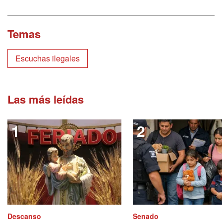
Temas
Escuchas ilegales
Las más leídas
Descanso
Senado