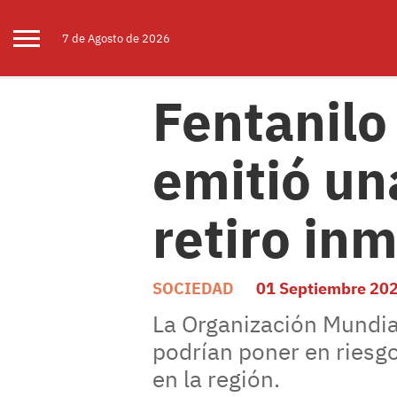
7 de
Agosto
de 2026
Fentanilo
emitió un
retiro in
SOCIEDAD
01 Septiembre 20
La Organización Mundial
podrían poner en riesgo
en la región.