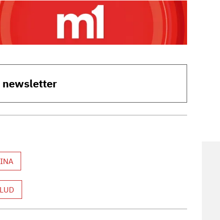
o newsletter
INA
ALUD