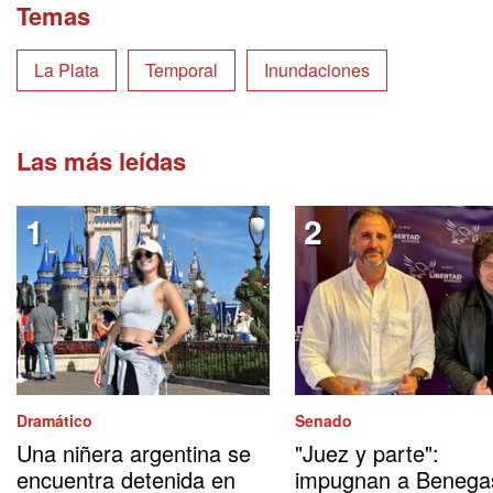
Temas
La Plata
Temporal
Inundaciones
Las más leídas
Dramático
Senado
Una niñera argentina se
"Juez y parte":
encuentra detenida en
impugnan a Benega