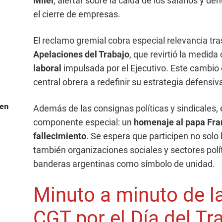
Milei
, alertar sobre la caída de los salarios y d
el cierre de empresas.
El reclamo gremial cobra especial relevancia tras
Apelaciones del Trabajo
, que revirtió la medida
laboral
impulsada por el Ejecutivo. Este cambio en
central obrera a redefinir su estrategia defensi
 en
Además de las consignas políticas y sindicales, 
componente especial: un
homenaje al papa Fra
fallecimiento
. Se espera que participen no solo 
también organizaciones sociales y sectores polít
banderas argentinas como símbolo de unidad.
Minuto a minuto de l
CGT por el Día del Tr