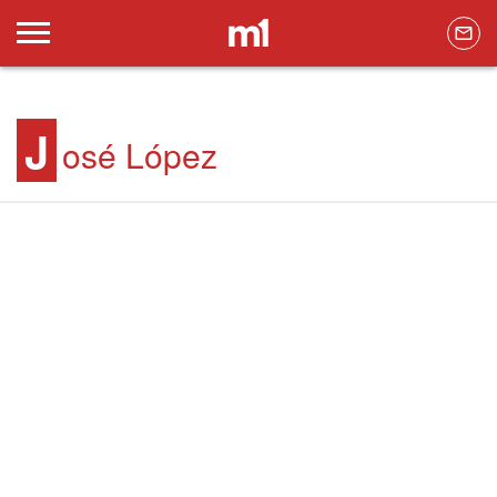
J
osé López