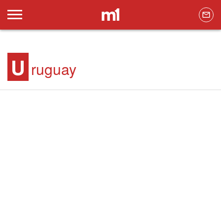
U
ruguay