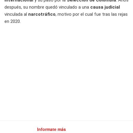
internacional
y su paso por la
Selección de Colombia
. Años
después, su nombre quedó vinculado a una
causa judicial
vinculada al
narcotráfico
, motivo por el cual fue tras las rejas
en 2020.
Informate más