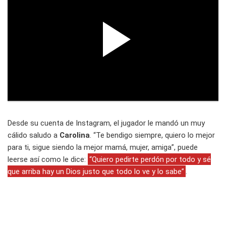
Desde su cuenta de Instagram, el jugador le mandó un muy
cálido saludo a
Carolina
. “Te bendigo siempre, quiero lo mejor
para ti, sigue siendo la mejor mamá, mujer, amiga”, puede
leerse así como le dice:
“Quiero pedirte perdón por todo y sé
que arriba hay un Dios justo que todo lo ve y lo sabe”
.