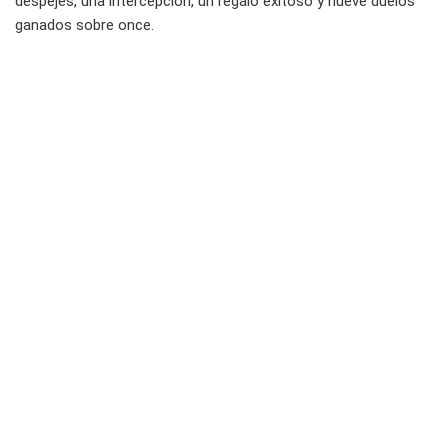
despejes, una intercepción, un regalo exitoso y nueve duelos
ganados sobre once.