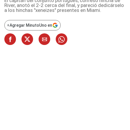
El capitán del conjunto portugués, confeso hincha de
River, anotó el 2-2 cerca del final, y pareció dedicárselo
a los hinchas "xeneizes" presentes en Miami.
+
Agregar MinutoUno en