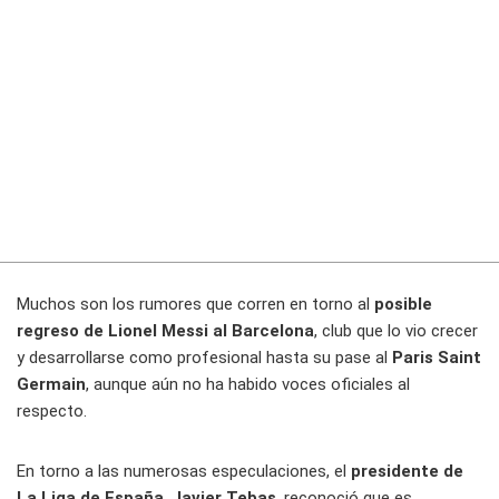
Muchos son los rumores que corren en torno al
posible
regreso de Lionel Messi al Barcelona
, club que lo vio crecer
y desarrollarse como profesional hasta su pase al
Paris Saint
Germain
, aunque aún no ha habido voces oficiales al
respecto.
En torno a las numerosas especulaciones, el
presidente de
La Liga de España
,
Javier Tebas
, reconoció que es