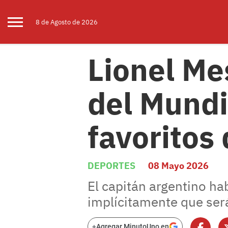
8 de
Agosto
de 2026
Lionel Mes
del Mundi
favoritos
DEPORTES
08 Mayo 2026
El capitán argentino ha
implícitamente que será 
+
Agregar MinutoUno en