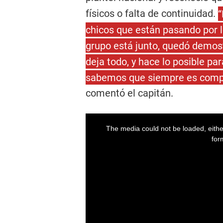
físicos o falta de continuidad.
“
chicos que están pasando por l
grupo está junto, quedó demos
deja todo, y hace lo posible par
sabemos que siempre es compli
comentó el capitán.