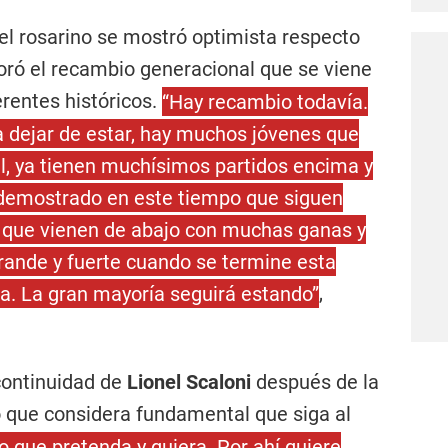
 el rosarino se mostró optimista respecto
aloró el recambio generacional que se viene
erentes históricos.
“Hay recambio todavía.
a dejar de estar, hay muchos jóvenes que
l, ya tienen muchísimos partidos encima y
 demostrado en este tiempo que siguen
 que vienen de abajo con muchas ganas y
rande y fuerte cuando se termine esta
ra. La gran mayoría seguirá estando”
,
continuidad de
Lionel Scaloni
después de la
o que considera fundamental que siga al
o que pretenda y quiera. Por ahí quiere