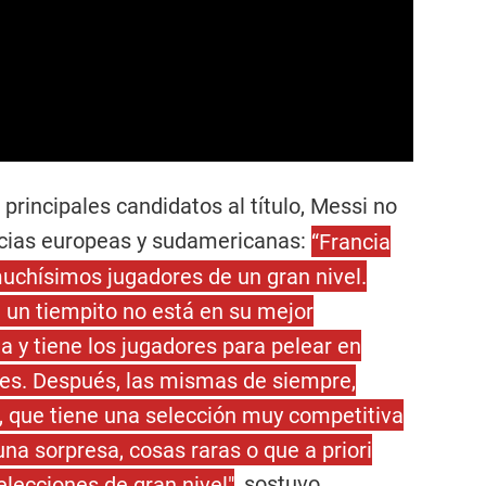
rincipales candidatos al título, Messi no
ncias europeas y sudamericanas:
“Francia
muchísimos jugadores de un gran nivel.
e un tiempito no está en su mejor
 y tiene los jugadores para pelear en
les. Después, las mismas de siempre,
l, que tiene una selección muy competitiva
a sorpresa, cosas raras o que a priori
lecciones de gran nivel"
, sostuvo.