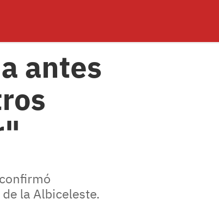
ia antes
tros
r"
 confirmó
de la Albiceleste.