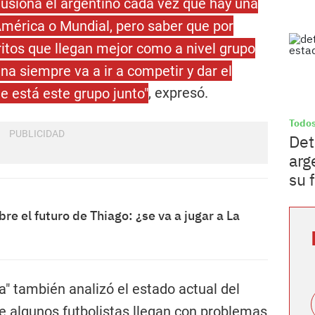
lusiona el argentino cada vez que hay una
América o Mundial, pero saber que por
ritos que llegan mejor como a nivel grupo
na siempre va a ir a competir y dar el
 está este grupo junto"
, expresó.
Todos
Det
arg
su 
bre el futuro de Thiago: ¿se va a jugar a La
ga" también analizó el estado actual del
ue algunos futbolistas llegan con problemas