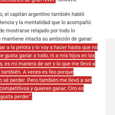
ico, el capitán argentino también habló
etencia y la mentalidad que lo acompañó
de mostrarse relajado por todo lo
 mantiene intacta su ambición de ganar:
r a la pelota y lo voy a hacer hasta que no
 gusta ganar a todo, ni a mis hijos en los
s, es mi manera de ser y lo que me llevó a
í también. A veces es feo porque
 sé perder. Pero también me llevó a ser
competitivos y quieren ganar, Ciro es
 gusta perder".