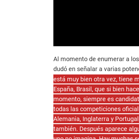
Al momento de enumerar a los p
dudó en señalar a varias pote
está muy bien otra vez, tiene 
España, Brasil, que si bien hac
momento, siempre es candidata
todas las competiciones oficia
Alemania, Inglaterra y Portuga
también. Después aparece algun
uno no imagina. Hay muchas se