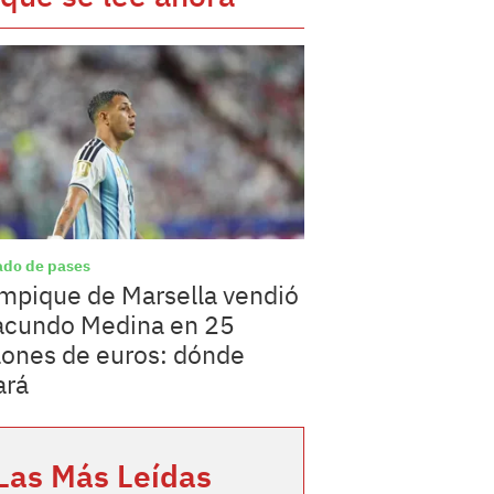
do de pases
mpique de Marsella vendió
acundo Medina en 25
lones de euros: dónde
ará
Las Más Leídas