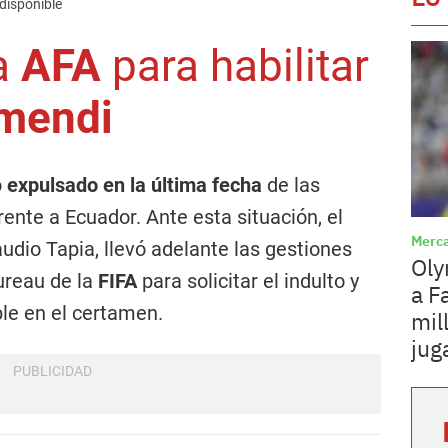
 disponible
la
AFA
para habilitar
amendi
o
expulsado en la última fecha
de las
ente a Ecuador. Ante esta situación, el
Merca
audio Tapia, llevó adelante las gestiones
Oly
ureau de la
FIFA
para solicitar el indulto y
a F
ble en el certamen.
mil
jug