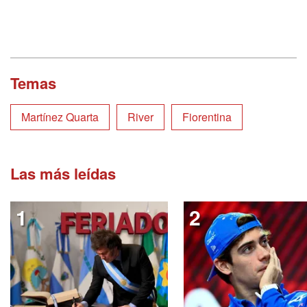
Temas
Martínez Quarta
River
Fiorentina
Las más leídas