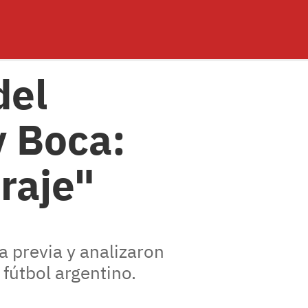
del
y Boca:
raje"
 previa y analizaron
 fútbol argentino.