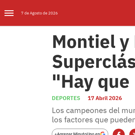
7 de
Agosto
de 2026
Montiel y
Superclás
"Hay que 
DEPORTES
17 Abril 2026
Los campeones del mund
los factores que pueden
+
Agregar MinutoUno en