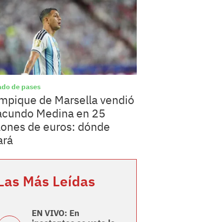
do de pases
mpique de Marsella vendió
acundo Medina en 25
lones de euros: dónde
ará
Las Más Leídas
EN VIVO: En