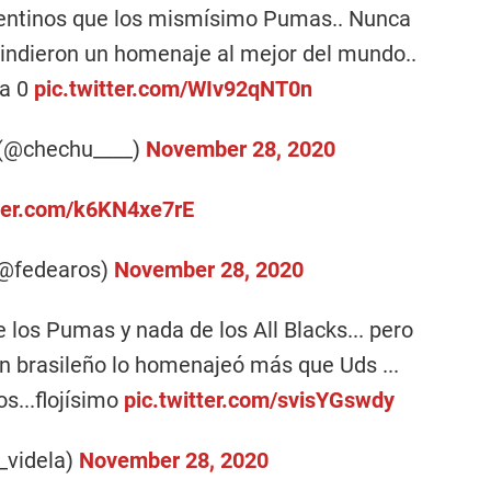
gentinos que los mismísimo Pumas.. Nunca
rindieron un homenaje al mejor del mundo..
 a 0
pic.twitter.com/WIv92qNT0n
(@chechu____)
November 28, 2020
tter.com/k6KN4xe7rE
(@fedearos)
November 28, 2020
los Pumas y nada de los All Blacks... pero
 un brasileño lo homenajeó más que Uds ...
s...flojísimo
pic.twitter.com/svisYGswdy
_videla)
November 28, 2020