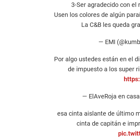
3-Ser agradecido con el
Usen los colores de algún paraí
La C&B les queda gr
— EMI (@kumb
Por algo ustedes están en el d
de impuesto a los super 
https
— ElAveRoja en casa
esa cinta aislante de último 
cinta de capitán e im
pic.twi