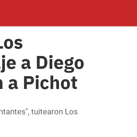
Los
je a Diego
 a Pichot
ntantes", tuitearon Los