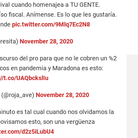
 rival cuando homenajea a TU GENTE.
so fiscal. Anímense. Es lo que les gustaría.
ande
pic.twitter.com/9Mlq7Ec2N8
resita)
November 28, 2020
iscurso del pro para que no le cobren un %2
ricos en pandemia y Maradona es esto:
://t.co/UAQbckslIu
 (@roja_ave)
November 28, 2020
minuto es tal cual cuando nos olvidamos la
provisamos esto, son una vergüenza
tter.com/d2z5iLubU4