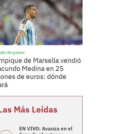
do de pases
mpique de Marsella vendió
acundo Medina en 25
lones de euros: dónde
ará
Las Más Leídas
EN VIVO: Avanza en el