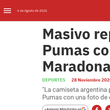
6 de
Agosto
de 2026
Masivo rep
Pumas con
Maradona 
DEPORTES
28 Noviembre 202
"La camiseta argentina 
Pumas con una foto de e
+
Agregar MinutoUno en