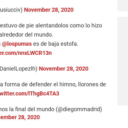
usiucciv)
November 28, 2020
estuvo de pie alentandolos como lo hizo
alrededor del mundo.
s
@lospumas
es de baja estofa.
tter.com/nnxLWCR13n
@DanielLopezlh)
November 28, 2020
a forma de defender el himno, llorones de
twitter.com/lThgBc4TA3
os la final del mundo (@diegommadrid)
ember 28, 2020