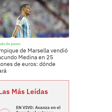
do de pases
mpique de Marsella vendió
acundo Medina en 25
lones de euros: dónde
ará
Las Más Leídas
EN VIVO: Avanza en el