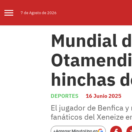
7 de
Agosto
de 2026
Mundial d
Otamendi 
hinchas d
DEPORTES
16 Junio 2025
El jugador de Benfica 
fanáticos del Xeneize en
+
Agregar MinutoUno en