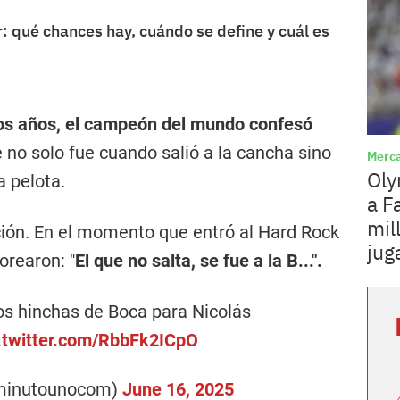
: qué chances hay, cuándo se define y cuál es
os años, el campeón del mundo confesó
e no solo fue cuando salió a la cancha sino
Merca
Oly
 pelota.
a F
mil
ión. En el momento que entró al Hard Rock
jug
orearon: "
El que no salta, se fue a la B...".
los hinchas de Boca para Nicolás
.twitter.com/RbbFk2ICpO
minutounocom)
June 16, 2025