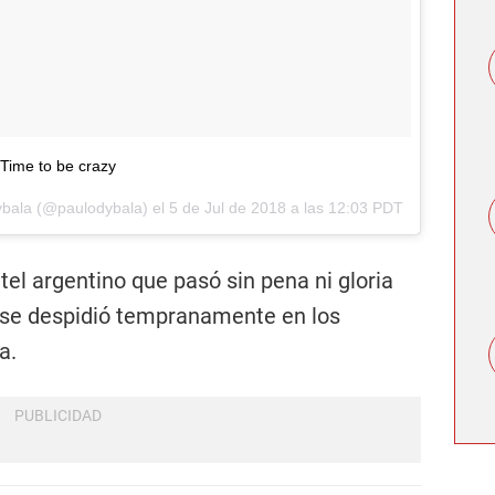
Time to be crazy
ybala
(@paulodybala) el
5 de Jul de 2018 a las 12:03 PDT
tel argentino que pasó sin pena ni gloria
y se despidió tempranamente en los
a.