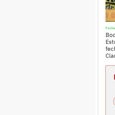
Fecha
Boc
Est
fec
Cla