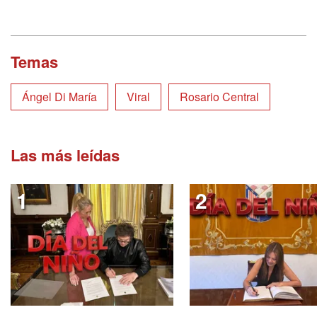
Temas
Ángel Di María
Viral
Rosario Central
Las más leídas