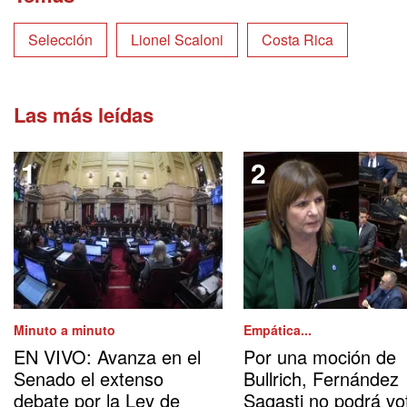
Selección
Lionel Scaloni
Costa Rica
Las más leídas
Minuto a minuto
Empática...
EN VIVO: Avanza en el
Por una moción de
Senado el extenso
Bullrich, Fernández
debate por la Ley de
Sagasti no podrá vo