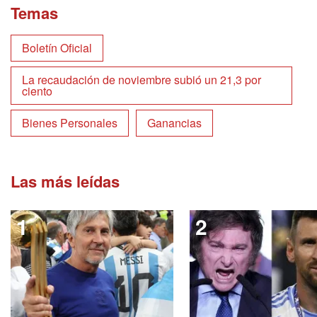
Temas
Boletín Oficial
La recaudación de noviembre subió un 21,3 por
ciento
Bienes Personales
Ganancias
Las más leídas