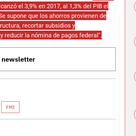
lcanzó el 3,9% en 2017, al 1,3% del PIB el
 Se supone que los ahorros provienen de
uctura, recortar subsidios y
 y reducir la nómina de pagos federal".
o newsletter
FMI