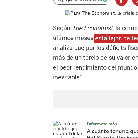
Según
The Economist,
la corri
últimos meses
está lejos de t
analiza que por los déficits fis
más de un tercio de su valor e
el peor rendimiento del mundo
inevitable".
Informate más
A cuánto tendría que
Big Mac de The Eco