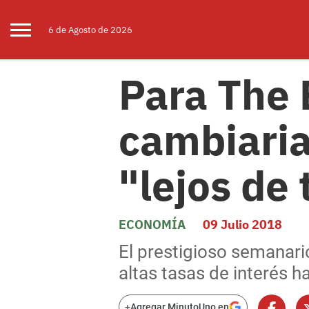
6 de
Agosto
de 2026
Para The 
cambiaria
"lejos de
ECONOMÍA
09 Julio 2018
El prestigioso semanari
altas tasas de interés h
+
Agregar MinutoUno en