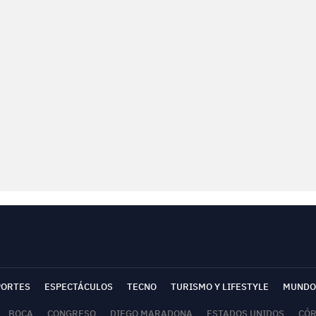
PORTES
ESPECTÁCULOS
TECNO
TURISMO Y LIFESTYLE
MUNDO
BOCA
CONGRESO
DIEGO MARADONA
ESTADOS UNIDOS
CÓ