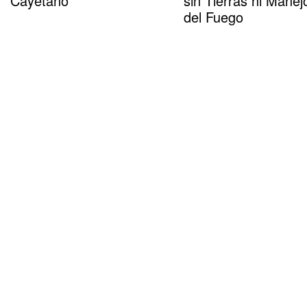
Cayetano
sin Tierras ni Manej
del Fuego