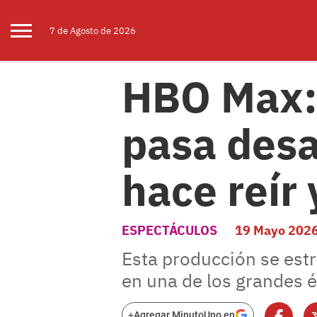
7 de
Agosto
de 2026
HBO Max: 
pasa desa
hace reír
ESPECTÁCULOS
19 Mayo 202
Esta producción se estr
en una de los grandes é
+
Agregar MinutoUno en