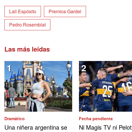
Lali Espósito
Premios Gardel
Pedro Rosemblat
Las más leídas
Dramático
Fecha pendiente
Una niñera argentina se
Ni Magis TV ni Pelo