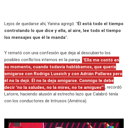
Lejos de quedarse ahí, Yanina agregó:
"Él está todo el tiempo
controlando lo que dice y ella, al aire, lee todo el tiempo
los mensajes que él le manda".
Y remató con una confesión que deja al descubierto los
posibles conflictos internos en la pareja:
"Ella me contó en
su momento, cuando todavía hablábamos, que quería
amigarse con Rodrigo Lussich y con Adrián Pallares pero
él no la dejó. Él no la deja amigarse. Conmigo le debe
decir 'no la saludes, no la mires, no te amigues'"
, recordó
Latorre, haciendo alusión al estrecho lazo que Calabró tenía
con los conductores de Intrusos (América).