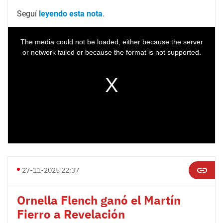
Seguí
leyendo esta nota
.
27-11-2025 22:37
Ornella Flench ganó el Martín
Fierro a Revelación