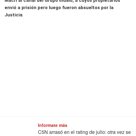
Macri al canal del Grupo Indalo, a cuyos propietarios
envió a prisión pero luego fueron absueltos por la
Justicia
.
Informate más
C5N arrasó en el rating de julio: otra vez se