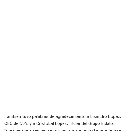
También tuvo palabras de agradecimiento a Lisandro López,
CEO de
C5N
, y a Cristóbal López, titular del Grupo Indalo,
"porque por más persecución, cárcel injusta que le han