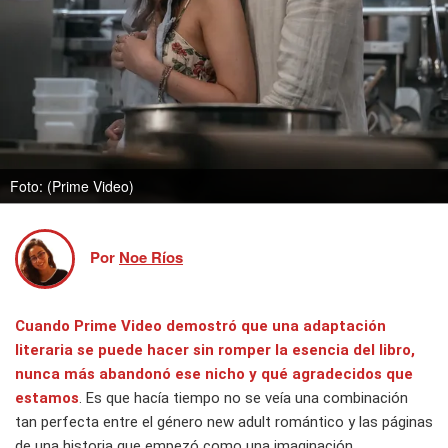
Foto: (Prime Video)
Por
Noe Ríos
Cuando
Prime Video
demostró que una adaptación
literaria se puede hacer sin romper la esencia del libro,
nunca más abandonó ese nicho y qué agradecidos que
estamos
. Es que hacía tiempo no se veía una combinación
tan perfecta entre el género new adult romántico y las páginas
de una historia que empezó como una imaginación.