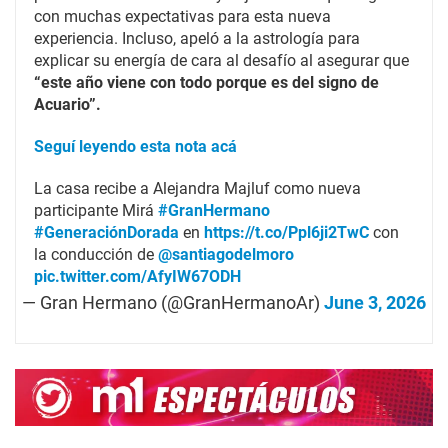
con muchas expectativas para esta nueva
experiencia. Incluso, apeló a la astrología para
explicar su energía de cara al desafío al asegurar que
“este año viene con todo porque es del signo de
Acuario”.
Seguí leyendo esta nota acá
La casa recibe a Alejandra Majluf como nueva
participante Mirá
#GranHermano
#GeneraciónDorada
en
https://t.co/Ppl6ji2TwC
con
la conducción de
@santiagodelmoro
pic.twitter.com/AfyIW67ODH
— Gran Hermano (@GranHermanoAr)
June 3, 2026