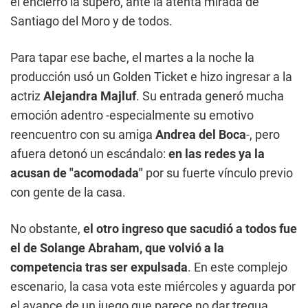
el encierro la superó, ante la atenta mirada de
Santiago del Moro y de todos.
Para tapar ese bache, el martes a la noche la
producción usó un
Golden Ticket
e hizo ingresar a la
actriz
Alejandra Majluf
. Su entrada generó mucha
emoción adentro -especialmente su emotivo
reencuentro con su amiga
Andrea del Boca
-, pero
afuera detonó un escándalo:
en las redes ya la
acusan de "acomodada"
por su fuerte vínculo previo
con gente de la casa.
No obstante,
el otro ingreso que sacudió a todos fue
el de Solange Abraham, que volvió a la
competencia tras ser expulsada
. En este complejo
escenario, la casa vota este miércoles y aguarda por
el avance de un juego que parece no dar tregua.