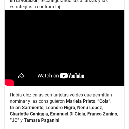
en la votación
, reconfigurando las alianzas y las
estrategias a contrarreloj.
Había diez cajas con tarjetas verdes que permitían
nominar y las consiguieron
Mariela Prieto
,
“Cola
”,
Brian Sarmiento
,
Leandro Nigro
,
Nenu López
,
Charlotte Caniggia
,
Emanuel Di Gioia
,
Franco Zunino
,
“JC”
y
Tamara Paganini