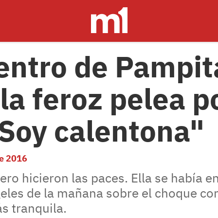
entro de Pampit
 la feroz pelea p
Soy calentona"
e 2016
o hicieron las paces. Ella se había e
geles de la mañana sobre el choque con
s tranquila.