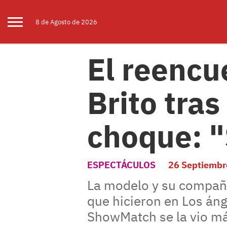
8 de
Agosto
de 2026
El reencu
Brito tras
choque: "
ESPECTÁCULOS
26 Septiembr
La modelo y su compañer
que hicieron en Los án
ShowMatch se la vio má