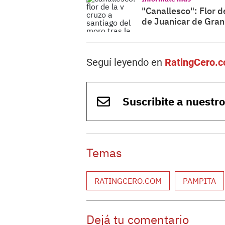
"Canallesco": Flor d
de Juanicar de Gra
Seguí leyendo en
RatingCero.
Suscribite a nuestr
Temas
RATINGCERO.COM
PAMPITA
Dejá tu comentario