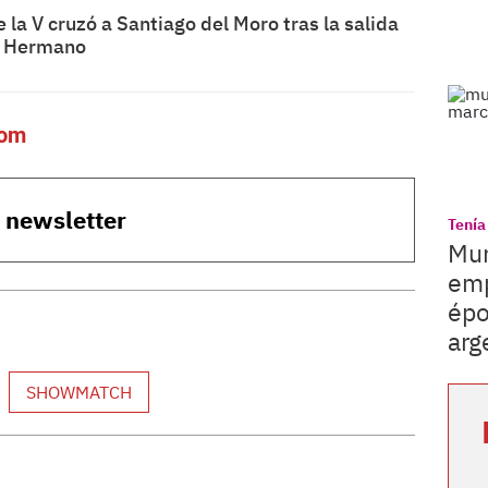
e la V cruzó a Santiago del Moro tras la salida
n Hermano
com
o newsletter
Tenía
Mur
emp
épo
arg
SHOWMATCH