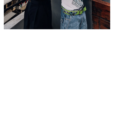
Ryan Castro y Feid se unen otra vez y
lanzan "Mentira", su tercera colaboración