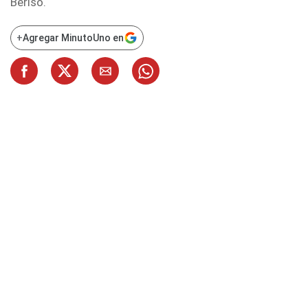
Beriso.
+
Agregar MinutoUno en