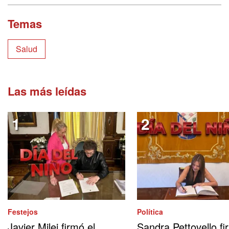
Temas
Salud
Las más leídas
Festejos
Política
Javier Milei firmó el
Sandra Pettovello fi