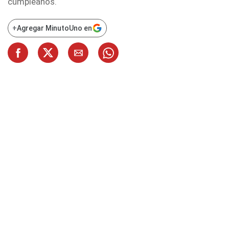
cumpleaños.
+
Agregar MinutoUno en