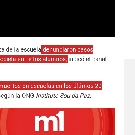
ta de la escuela
denunciaron casos
scuela entre los alumnos,
indicó el canal
 muertos en escuelas en los últimos 20
según la ONG
Instituto Sou da Paz.