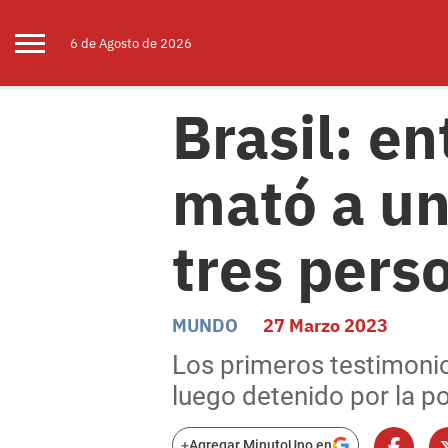
6 de
Agosto
de 2026
Brasil: e
mató a un
tres pers
MUNDO
27 Marzo 2023
Los primeros testimonio
luego detenido por la po
+
Agregar MinutoUno en