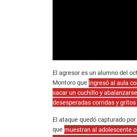
El agresor es un alumno del o
Montoro que
ingresó al aula c
sacar un cuchillo y abalanzar
desesperadas corridas y gritos
El ataque quedó capturado por 
que
muestran al adolescente c