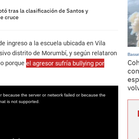
ó tras la clasificación de Santos y
te cruce
 de ingreso a la escuela ubicada en Vila
usivo distrito de Morumbí, y según relataron
Basur
Coh
do porque
el agresor sufría bullying por
con
esp
vol