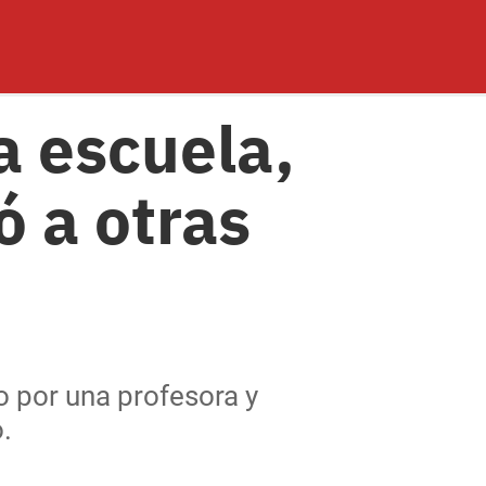
a escuela,
ó a otras
o por una profesora y
.