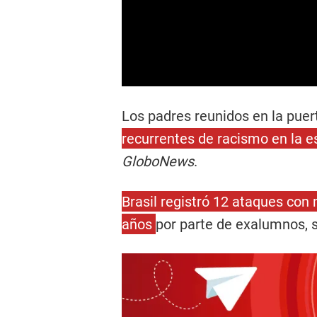
Los padres reunidos en la puer
recurrentes de racismo en la e
GloboNews
.
Brasil registró 12 ataques con
años
por parte de exalumnos, 