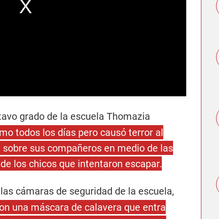
ctavo grado de la escuela Thomazia
omo todos los días pero causó terror al
se sobre sus compañeros en medio de las
 de los chicos que intentaron escapar.
las cámaras de seguridad de la escuela,
on una máscara de calavera que entra