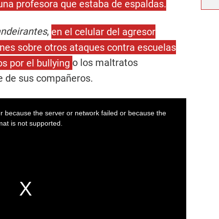
 una profesora que estaba de espaldas.
ndeirantes
,
en el celular del agresor
nes sobre otros ataques contra escuelas
s por el bullying
o los maltratos
te de sus compañeros.