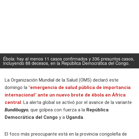
Ébola: hay al menos 11 casos confirmados y 336 presuntos casos,
incluyendo 88 decesos, en la República Democrática del Congo.
La Organización Mundial de la Salud (OMS) declaró este
domingo la
"emergencia de salud pública de importancia
internacional" ante un nuevo brote de ébola en África
central
. La alerta global se activó por el avance de la variante
Bundibugyo
, que golpea con fuerza a la
República
Democrática del Congo
y a
Uganda
.
El foco más preocupante está en la provincia congoleña de