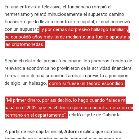
En una entrevista televisiva, el funcionario rompió el
hermetismo y relató minuciosamente el supuesto camino
financiero que lo llevó a construir su capital, el cual comenzó
con un supuesto
y por demás sorpresivo hallazgo familiar y
se consolidó años más tarde mediante una fuerte apuesta a
las criptomonedas.
Según el relato del propio funcionario, los primeros fondos de
relevancia económica no provinieron de la actividad financiera
formal, sino de una situación familiar imprevista a principios
de siglo: un hallazgo,
como si fuese un tesoro escondido.
"Mi primer dinero, por así decirlo, lo hago cuando fallece mi
papá en el 2002, que es el dinero que nos encontramos con mi
hermano en el departamento",
relató el jefe de Gabinete.
A partir de ese capital inicial,
Adorni
explicó que continuó