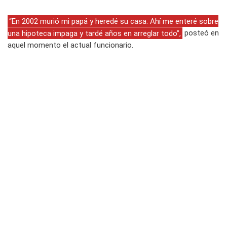
“En 2002 murió mi papá y heredé su casa. Ahí me enteré sobre
una hipoteca impaga y tardé años en arreglar todo”,
posteó en
aquel momento el actual funcionario.