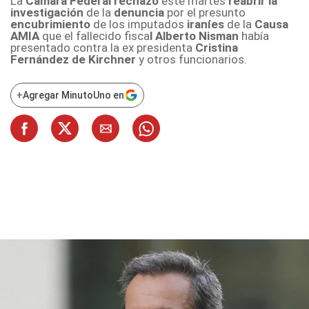
La
Cámara Federal rechazó
este martes
reabrir la
investigación
de la
denuncia
por el presunto
encubrimiento
de los imputados
iraníes
de la
Causa
AMIA
que el fallecido fisca
l Alberto Nisman
había
presentado contra la ex presidenta
Cristina
Fernández de Kirchner
y otros funcionarios.
+
Agregar MinutoUno en