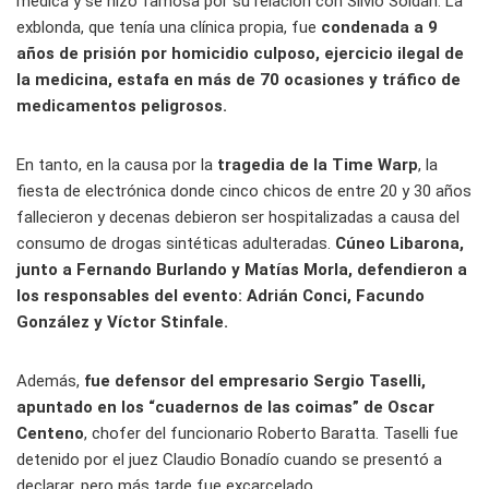
médica y se hizo famosa por su relación con Silvio Soldán. La
exblonda, que tenía una clínica propia, fue
condenada a 9
años de prisión por homicidio culposo, ejercicio ilegal de
la medicina, estafa en más de 70 ocasiones y tráfico de
medicamentos peligrosos.
En tanto, en la causa por la
tragedia de la Time Warp
, la
fiesta de electrónica donde cinco chicos de entre 20 y 30 años
fallecieron y decenas debieron ser hospitalizadas a causa del
consumo de drogas sintéticas adulteradas.
Cúneo Libarona,
junto a Fernando Burlando y Matías Morla, defendieron a
los responsables del evento: Adrián Conci, Facundo
González y Víctor Stinfale.
Además,
fue defensor del empresario Sergio Taselli,
apuntado en los “cuadernos de las coimas” de Oscar
Centeno
, chofer del funcionario Roberto Baratta. Taselli fue
detenido por el juez Claudio Bonadío cuando se presentó a
declarar, pero más tarde fue excarcelado.