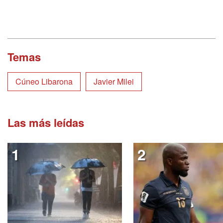
Temas
Cúneo Libarona
Javier Milei
Las más leídas