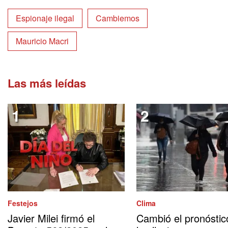
Espionaje ilegal
Cambiemos
Mauricio Macri
Las más leídas
Festejos
Clima
Javier Milei firmó el
Cambió el pronóstic