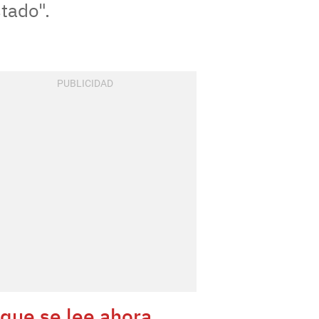
tado".
 que se lee ahora