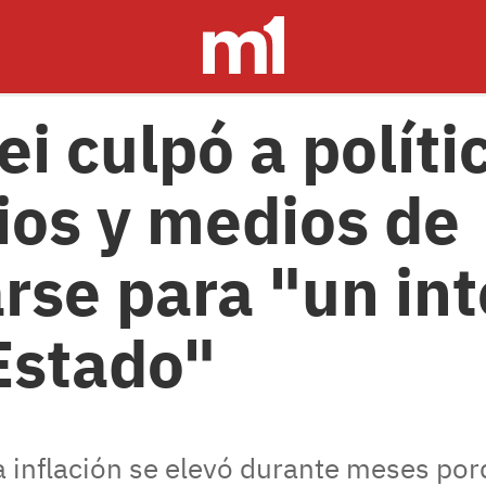
ei culpó a políti
os y medios de
rse para "un in
Estado"
la inflación se elevó durante meses p