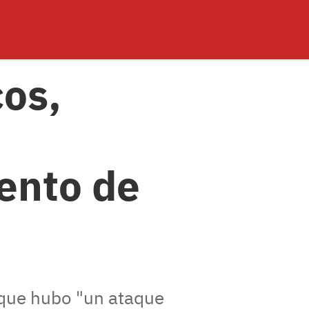
cos,
tento de
orque hubo "un ataque