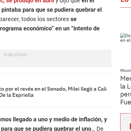
c, se produjo en abril
y dijo que
en el
pintaba para que se pudiera quebrar el
parecer, todos los sectores
se
programa económico” en un “intento de
Minut
Med
la 
 por el revés en el Senado, Milei llegó a Cali
per
De la Espriella
Fu
os llegado a uno y medio de inflación, y
a para que se pudiera quebrar el uno
… De