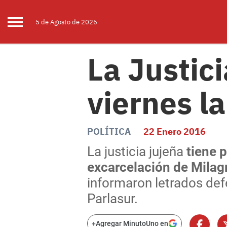
5 de
Agosto
de 2026
La Justici
viernes la
POLÍTICA
22 Enero 2016
La justicia jujeña
tiene 
excarcelación de Milag
informaron letrados defe
Parlasur.
+
Agregar MinutoUno en