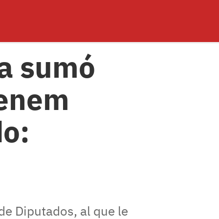
ria sumó
Menem
do:
de Diputados, al que le