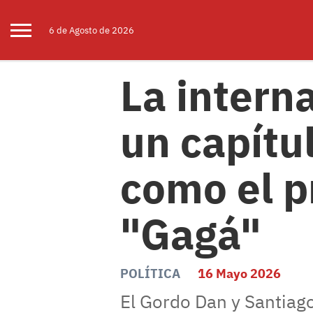
6 de
Agosto
de 2026
La interna
un capítu
como el p
"Gagá"
POLÍTICA
16 Mayo 2026
El Gordo Dan y Santiago 