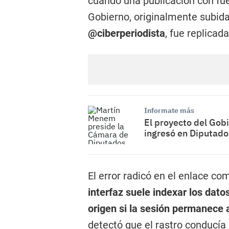
cuando una publicación con fue
Gobierno, originalmente subida
@ciberperiodista
, fue replicad
Informate más
El proyecto del Gob
ingresó en Diputado
El error radicó en el enlace co
interfaz suele indexar los dato
origen si la sesión permanece 
detectó que el rastro conducía 