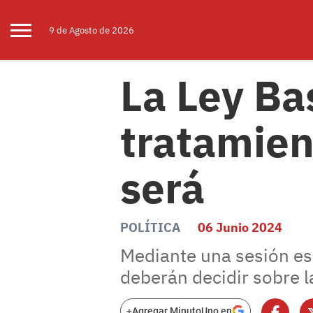
9 de
Agosto
de 2026
La Ley Ba
tratamien
será
POLÍTICA
06 Junio 2024
Mediante una sesión esp
deberán decidir sobre l
+
Agregar MinutoUno en