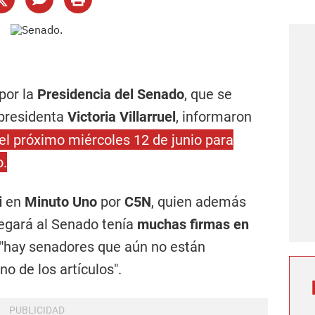
por la
Presidencia del Senado
, que se
epresidenta
Victoria Villarruel
, informaron
el próximo miércoles 12 de junio para
o.
i
en
Minuto Uno
por
C5N
, quien además
legará al Senado tenía
muchas firmas en
e "hay senadores que aún no están
o de los artículos".