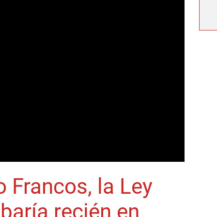
 Francos, la Ley
baría recién en