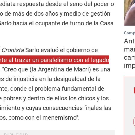
ediata respuesta desde el seno del poder o
go de más de dos años y medio de gestión
rlo hacia el ocupante de turno de la Casa
Comp
Ant
man
l Cronista
Sarlo evaluó el gobierno de
cam
te al trazar un paralelismo con el legado
imp
. "Creo que (la Argentina de Macri) es una
 de injusticia en la desigualdad de la
te, donde el problema fundamental de
 pobres y dentro de ellos los chicos y los
cimiento y cuyas consecuencias finales las
ños, como con el menemismo".