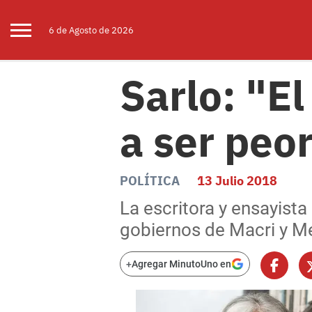
6 de
Agosto
de 2026
Sarlo: "El
a ser peo
POLÍTICA
13 Julio 2018
La escritora y ensayista
gobiernos de Macri y M
+
Agregar MinutoUno en