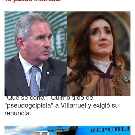
Revés en el Senado
"Que se corra": Quirno tildó de
"pseudogolpista" a Villarruel y exigió su
renuncia