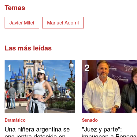
Temas
Javier Milei
Manuel Adorni
Las más leídas
Dramático
Senado
Una niñera argentina se
"Juez y parte":
encuentra detenida en
impugnan a Benega