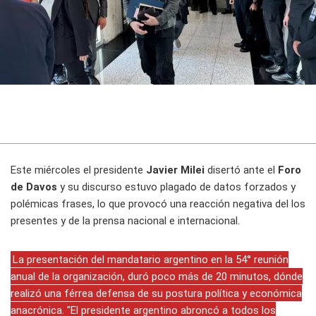
Este miércoles el presidente
Javier Milei
disertó ante el
Foro
de Davos
y su discurso estuvo plagado de datos forzados y
polémicas frases, lo que provocó una reacción negativa del los
presentes y de la prensa nacional e internacional.
La presentación del mandatario argentino en la 54° reunión
anual de la organización, duró poco más de 20 minutos, dónde
realizó una férrea defensa de su postura política y económica
anacrónica. "El presidente argentino abroncó a todos los