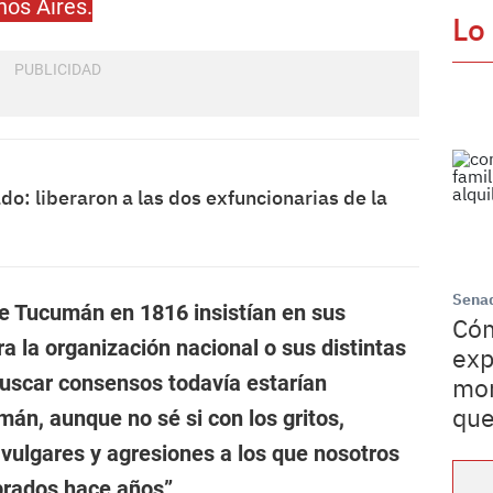
nos Aires.
Lo
o: liberaron a las dos exfuncionarias de la
Sena
de Tucumán en 1816 insistían en sus
Cóm
a la organización nacional o sus distintas
exp
buscar consensos todavía estarían
mor
que
mán, aunque no sé si con los gritos,
 vulgares y agresiones a los que nosotros
rados hace años”.