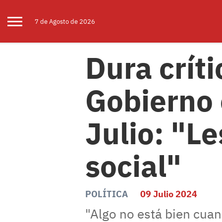
7 de
Agosto
de 2026
Dura críti
Gobierno 
Julio: "L
social"
POLÍTICA
09 Julio 2024
"Algo no está bien cua