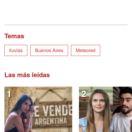
Temas
lluvias
Buenos Aires
Meteored
Las más leídas