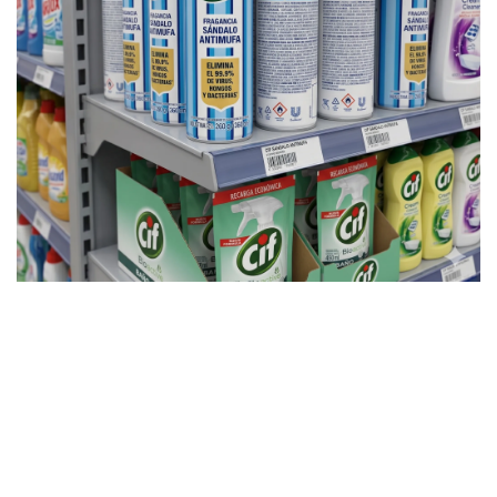
Polémica
Marcha atrás de Sturzenegger: aclaró caso
del desinfectante "anti-mufa" de la ANMAT
y confirmó "final feliz"