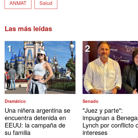
ANMAT
Salud
Las más leídas
Dramático
Senado
Una niñera argentina se
"Juez y parte":
encuentra detenida en
impugnan a Benega
EEUU: la campaña de
Lynch por conflicto 
su familia
intereses